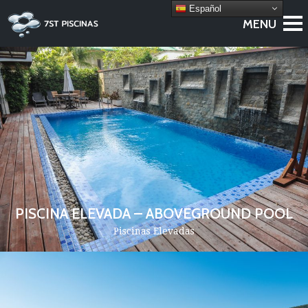
Español
PISCINA ELEVADA – ABOVEGROUND POOL
Piscinas Elevadas