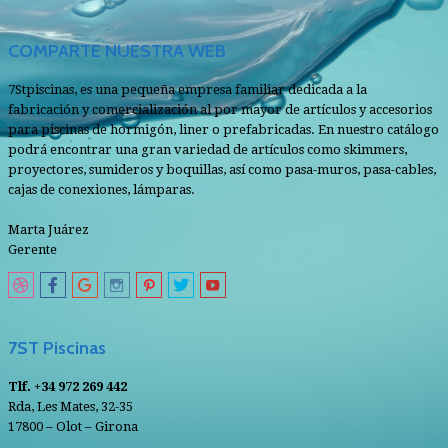
COMPARTE NUESTRA WEB
7Stpiscinas, es una pequeña empresa familiar dedicada a la
fabricación y comercialización al por mayor de artículos y accesorios
para piscinas de hormigón, liner o prefabricadas. En nuestro catálogo
podrá encontrar una gran variedad de artículos como skimmers,
proyectores, sumideros y boquillas, así como pasa-muros, pasa-cables,
cajas de conexiones, lámparas.
Marta Juárez
Gerente
7ST Piscinas
Tlf. +34 972 269 442
Rda, Les Mates, 32-35
17800 – Olot – Girona