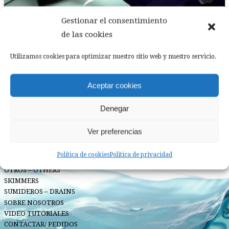
Gestionar el consentimiento
de las cookies
Utilizamos cookies para optimizar nuestro sitio web y nuestro servicio.
Aceptar cookies
HOME
Denegar
CATÁLOGOS
CATÁLOGO COMPLETO
Ver preferencias
PISCINAS ELEVADAS
BOQUILLAS – NOZZLES
Política de cookies
Política de privacidad
FOCOS – LIGHTS
OTROS – OTHERS
SKIMMERS
SUMIDEROS – DRAINS
SOBRE NOSOTROS
VIDEO TUTORIALES
CONTACTAR/ PEDIDOS